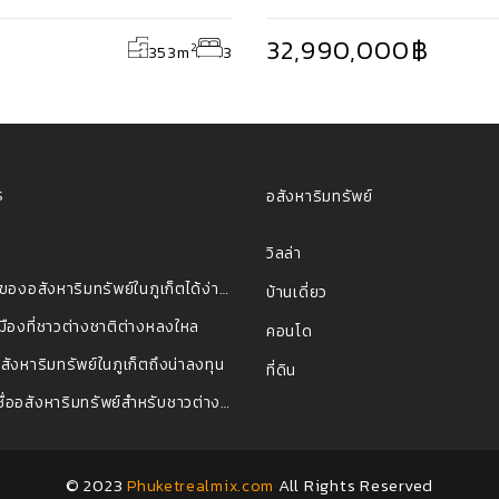
32,990,000฿
2
353
m
3
ร
อสังหาริมทรัพย์
วิลล่า
เป็นเจ้าของอสังหาริมทรัพย์ในภูเก็ตได้ง่ายๆ เพียง 4 ขั้นตอน
บ้านเดี่ยว
เมืองที่ชาวต่างชาติต่างหลงใหล
คอนโด
สังหาริมทรัพย์ในภูเก็ตถึงน่าลงทุน
ที่ดิน
ขอสินเชื่ออสังหาริมทรัพย์สำหรับชาวต่างชาติ ใช้เอกสารอะไรบ้าง?
© 2023
All Rights Reserved
Phuketrealmix.com