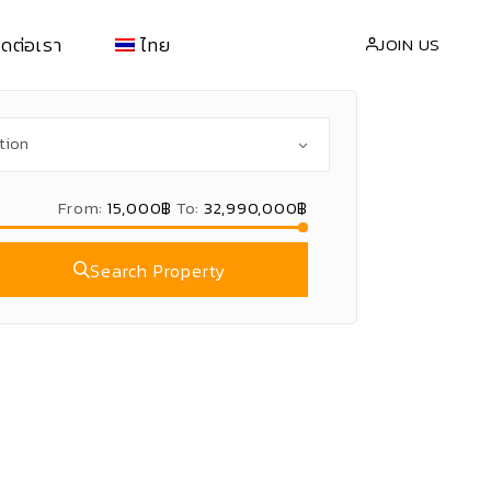
ิดต่อเรา
ไทย
JOIN US
่า
EN
(
อังกฤษ
)
้อ
繁體中文
(
จีน
)
From:
15,000฿
To:
32,990,000฿
Search Property