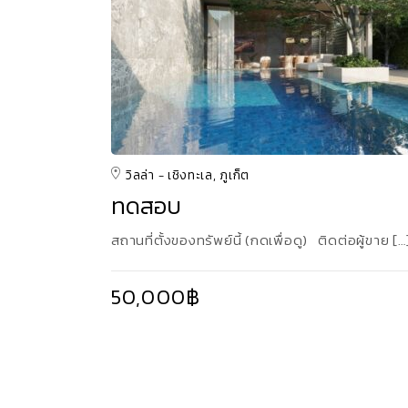
วิลล่า
เชิงทะเล, ภูเก็ต
ทดสอบ
สถานที่ตั้งของทรัพย์นี้ (กดเพื่อดู) ติดต่อผู้ขาย […
50,000฿