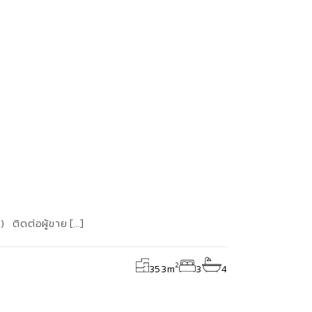
ู) ติดต่อผู้ขาย […]
2
353
m
3
4