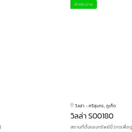
สำหรับขาย
วิลล่า
ศรีสุนทร, ภูเก็ต
วิลล่า S00180
]
สถานที่ตั้งของทรัพย์นี้ (กดเพื่อด