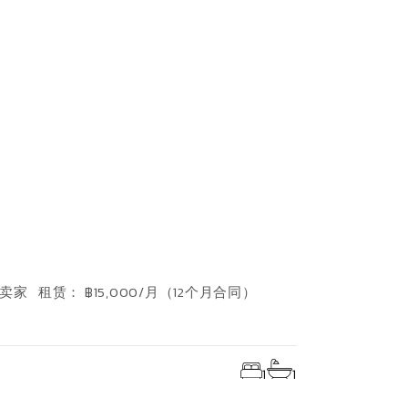
家 租赁： ฿15,000/月（12个月合同）
1
1