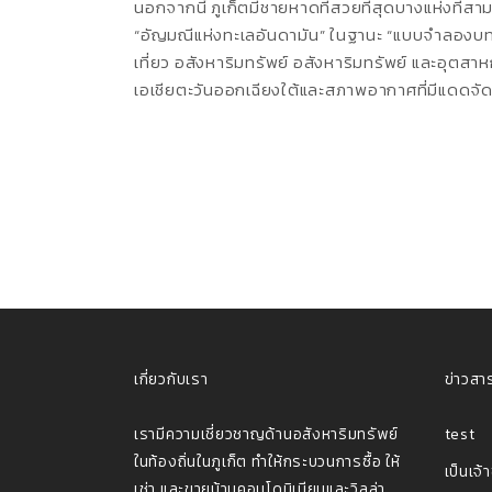
นอกจากนี้ ภูเก็ตมีชายหาดที่สวยที่สุดบางแห่งที่สา
“อัญมณีแห่งทะเลอันดามัน” ในฐานะ “แบบจําลองบทบ
เที่ยว อสังหาริมทรัพย์ อสังหาริมทรัพย์ และอุตส
เอเชียตะวันออกเฉียงใต้และสภาพอากาศที่มีแดดจัด
เกี่ยวกับเรา
ข่าวสา
เรามีความเชี่ยวชาญด้านอสังหาริมทรัพย์
test
ในท้องถิ่นในภูเก็ต ทําให้กระบวนการซื้อ ให้
เช่า และขายบ้านคอนโดมิเนียมและวิลล่า