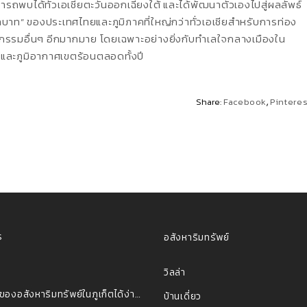
มารถพบได้ทั่วเอเชียตะวันออกเฉียงใต้ และได้พัฒนาตัวเองไปสู่ผลลัพธ์
าท” ของประเทศไทยและภูมิภาคที่ใหญ่กว่าทั่วเอเชียสําหรับการท่อง
าหกรรมอื่นๆ อีกมากมาย โดยเฉพาะอย่างยิ่งกับทําเลใจกลางเมืองใน
และภูมิอากาศเขตร้อนตลอดทั้งปี
Share:
Facebook
Pinteres
ร
อสังหาริมทรัพย์
วิลล่า
เป็นเจ้าของอสังหาริมทรัพย์ในภูเก็ตได้ง่ายๆ เพียง 4 ขั้นตอน
บ้านเดี่ยว