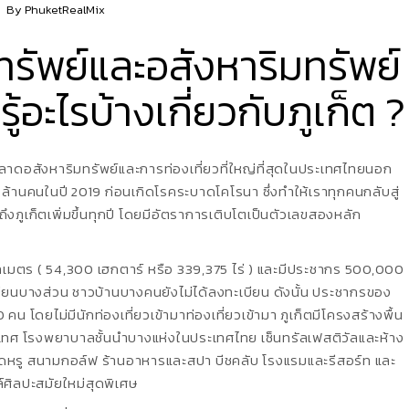
By
PhuketRealMix
มทรัพย์และอสังหาริมทรัพย์
้อะไรบ้างเกี่ยวกับภูเก็ต ?
นตลาดอสังหาริมทรัพย์และการท่องเที่ยวที่ใหญ่ที่สุดในประเทศไทยนอก
 ล้านคนในปี 2019 ก่อนเกิดโรคระบาดโคโรนา ซึ่งทําให้เราทุกคนกลับสู่
าถึงภูเก็ตเพิ่มขึ้นทุกปี โดยมีอัตราการเติบโตเป็นตัวเลขสองหลัก
โลเมตร ( 54,300 เฮกตาร์ หรือ 339,375 ไร่ ) และมีประชากร 500,000
ดทะเบียนบางส่วน ชาวบ้านบางคนยังไม่ได้ลงทะเบียน ดังนั้น ประชากรของ
น โดยไม่มีนักท่องเที่ยวเข้ามาท่องเที่ยวเข้ามา ภูเก็ตมีโครงสร้างพื้น
เทศ โรงพยาบาลชั้นนําบางแห่งในประเทศไทย เซ็นทรัลเฟสติวัลและห้าง
ดหรู สนามกอล์ฟ ร้านอาหารและสปา บีชคลับ โรงแรมและรีสอร์ท และ
ล์ศิลปะสมัยใหม่สุดพิเศษ