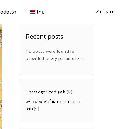
ิดต่อเรา
ไทย
JOIN US
Recent posts
่า
EN
(
อังกฤษ
)
้อ
繁體中文
(
จีน
)
No posts were found for
provided query parameters.
Uncategorized @th
(12)
พร็อพเพอร์ตี้ แอนด์ เรียลเอส
เตท
(9)