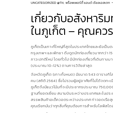
UNCATEGORIZED @TH
พร็อพเพอร์ตี้ แอนด์ เรียลเอสเตท
เกี่ยวกับอสังหาริ
ในภูเก็ต – คุณควรรู
ภูเก็ตเป็นเกาะที่ใหญ่ที่สุดในประเทศไทยและยังเป็
กรุงเทพฯ และพัทยา ดึงดูดนักท่องเที่ยวมากกว่า 15
ภาวะปกติใหม่ โดยทั่วไป มีนักท่องเที่ยวที่เดินทางม
(ประมาณ 10-12%) ตามการวิจัยล่าสุด
จังหวัดภูเก็ต (เกาะทั้งหมด) มีขนาด 543 ตารางกิ
คน (สถิติ 2564) ซึ่งไม่รวมผู้อยู่อาศัยที่ไม่ได้จ
ภูเก็ตจึงมีแนวโน้มที่จะมีประชากรประมาณ 750,000 ค
ฐานที่ยอดเยี่ยม สนามบินระหว่างประเทศและในประ
สรรพสินค้าอเด็ควอตระหว่างประเทศ ท่าจอดเรือสุ
คุณเรียกมันว่าทุกสิ่งที่คุณต้องการสําหรับไลฟ์สไต