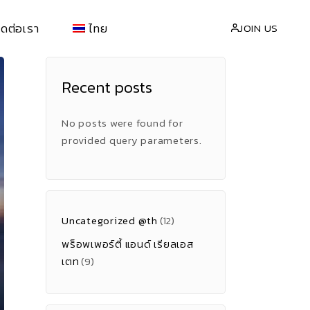
ิดต่อเรา
ไทย
JOIN US
Recent posts
่า
EN
(
อังกฤษ
)
้อ
繁體中文
(
จีน
)
No posts were found for
provided query parameters.
Uncategorized @th
(12)
พร็อพเพอร์ตี้ แอนด์ เรียลเอส
เตท
(9)