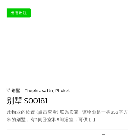
出售
出租
别墅
Thepkrasattri, Phuket
别墅 S00181
此物业的位置 (点击查看) 联系卖家 该物业是一栋353平方
米的别墅，有3间卧室和5间浴室，可供 […]