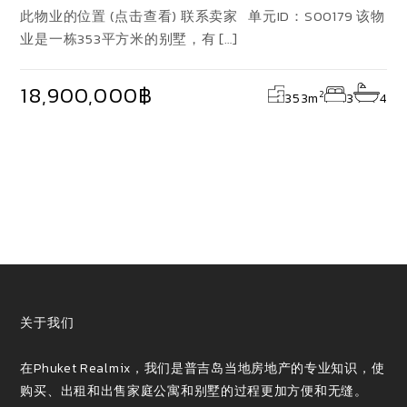
此物业的位置 (点击查看) 联系卖家 单元ID：S00179 该物
业是一栋353平方米的别墅，有 […]
18,900,000฿
2
353
m
3
4
关于我们
在Phuket Realmix，我们是普吉岛当地房地产的专业知识，使
购买、出租和出售家庭公寓和别墅的过程更加方便和无缝。