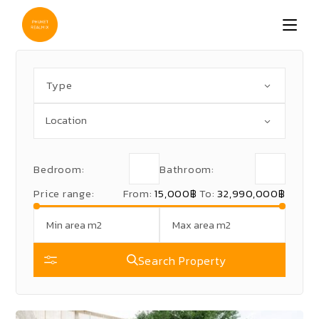
Skip
to
the
content
Type
Bedroom:
Bathroom:
Price range:
From:
15,000฿
To:
32,990,000฿
Search Property