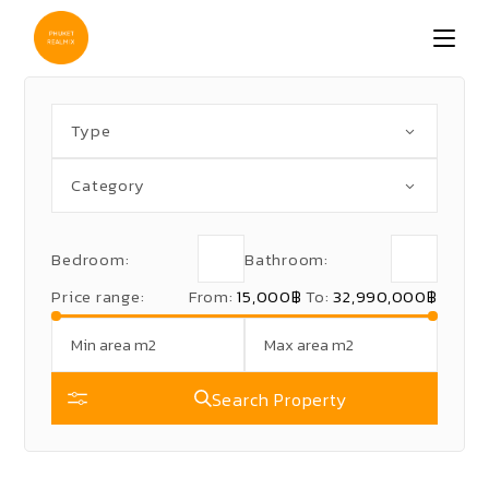
Skip
to
the
content
Type
Category
Bedroom:
Bathroom:
Price range:
From:
15,000฿
To:
32,990,000฿
Search Property